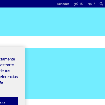
Acceder
15
5
ectamente
mostrarte
de tus
referencias
de
rar