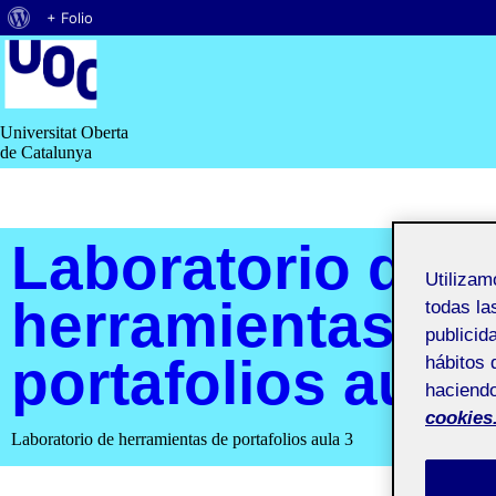
Acerca
+ Folio
Saltar
de
al
contenido
WordPress
Universitat Oberta
de Catalunya
Laboratorio de
Utiliza
herramientas de
todas la
publicid
portafolios aula 
hábitos 
haciendo
cookies
Laboratorio de herramientas de portafolios aula 3